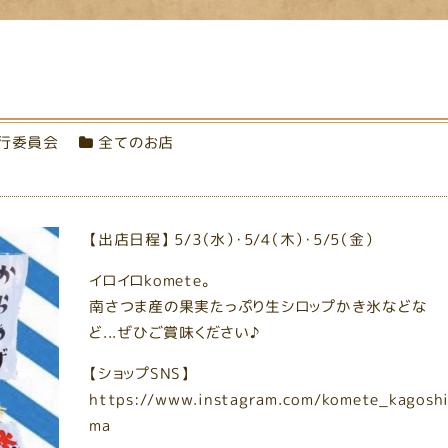
行委員会
全てのお店
【出店日程】 5/3（水）・5/4（木）・5/5（金）
イロイロkomete。
南さつま産の果実たっぷり生シロップかき氷などな
ど...ぜひご賞味ください♪
【ショップSNS】
https://www.instagram.com/komete_kagosh
ma