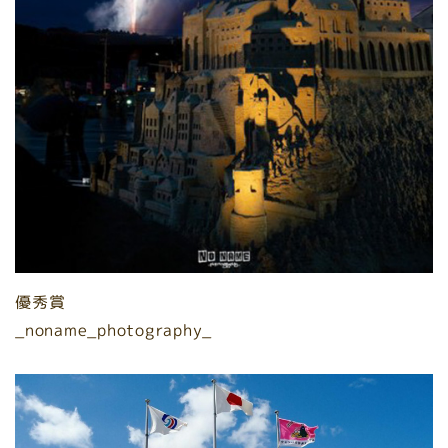
優秀賞
_noname_photography_